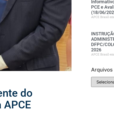
Informativ
PCE e Aval
(18/06/202
APCE Brasil
INSTRUÇÃ
ADMINISTR
DFPC/COLO
2026
APCE Brasil
Arquivos
ente do
a APCE