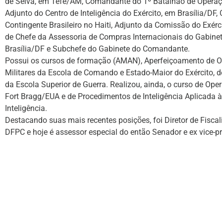
de Selva, em Tefé/AM, Comandante do 1º Batalhão de Operaç
Adjunto do Centro de Inteligência do Exército, em Brasília/DF,
Contingente Brasileiro no Haiti, Adjunto da Comissão do Exér
de Chefe da Assessoria de Compras Internacionais do Gabine
Brasília/DF e Subchefe do Gabinete do Comandante.
Possui os cursos de formação (AMAN), Aperfeiçoamento de Ofi
Militares da Escola de Comando e Estado-Maior do Exército, de
da Escola Superior de Guerra. Realizou, ainda, o curso de Ope
Fort Bragg/EUA e de Procedimentos de Inteligência Aplicada à 
Inteligência.
Destacando suas mais recentes posições, foi Diretor de Fisca
DFPC e hoje é assessor especial do então Senador e ex vice-